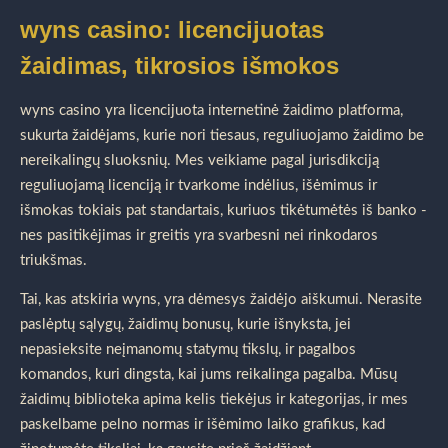
wyns casino: licencijuotas
žaidimas, tikrosios išmokos
wyns casino yra licencijuota internetinė žaidimo platforma,
sukurta žaidėjams, kurie nori tiesaus, reguliuojamo žaidimo be
nereikalingų sluoksnių. Mes veikiame pagal jurisdikciją
reguliuojamą licenciją ir tvarkome indėlius, išėmimus ir
išmokas tokiais pat standartais, kuriuos tikėtumėtės iš banko -
nes pasitikėjimas ir greitis yra svarbesni nei rinkodaros
triukšmas.
Tai, kas atskiria wyns, yra dėmesys žaidėjo aiškumui. Nerasite
paslėptų sąlygų, žaidimų bonusų, kurie išnyksta, jei
nepasieksite neįmanomų statymų tikslų, ir pagalbos
komandos, kuri dingsta, kai jums reikalinga pagalba. Mūsų
žaidimų biblioteka apima kelis tiekėjus ir kategorijas, ir mes
paskelbame pelno normas ir išėmimo laiko grafikus, kad