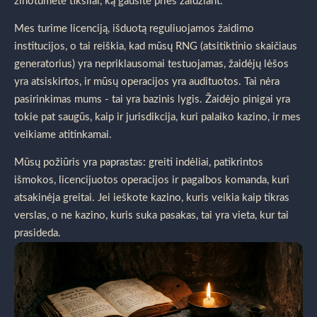
žinotumėte tiksliai, ką gausite prieš žaidžiant.
Mes turime licenciją, išduotą reguliuojamos žaidimo
institucijos, o tai reiškia, kad mūsų RNG (atsitiktinio skaičiaus
generatorius) yra nepriklausomai testuojamas, žaidėjų lėšos
yra atsiskirtos, ir mūsų operacijos yra audituotos. Tai nėra
pasirinkimas mums - tai yra bazinis lygis. Žaidėjo pinigai yra
tokie pat saugūs, kaip ir jurisdikcija, kuri palaiko kazino, ir mes
veikiame atitinkamai.
Mūsų požiūris yra paprastas: greiti indėliai, patikrintos
išmokos, licencijuotos operacijos ir pagalbos komanda, kuri
atsakinėja greitai. Jei ieškote kazino, kuris veikia kaip tikras
verslas, o ne kazino, kuris suka pasakas, tai yra vieta, kur tai
prasideda.