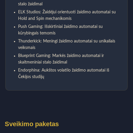
stalo žaidimal
ELK Studios: Žaidėjui orientuoti žaidimo automatai su
Hold and Spin mechanikomis
Push Gaming: Išskirtiniai žaidimo automatai su
kūrybingais temomis
Thunderkick: Meningi žaidimo automatai su unikaliais
veiksmais
Blueprint Gaming: Markės žaidimo automatai ir
skaitmeniniai stalo žaidimal
Endorphina: Aukštos volatilo žaidimo automatai iš
Čekijos studijų
Sveikimo paketas