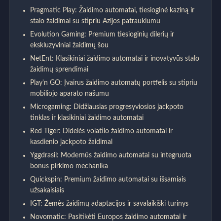
Pragmatic Play: Žaidimo automatai, tiesioginė kaziną ir
stalo žaidimal su stipriu Azijos patrauklumu
Evolution Gaming: Premium tiesioginių dilerių ir
ekskluzyviniai žaidimų šou
NetEnt: Klasikiniai žaidimo automatai ir inovatyvūs stalo
žaidimų sprendimai
Play'n GO: Įvairus žaidimo automatų portfelis su stipriu
mobiliojo aparato našumu
Microgaming: Didžiausias progresyviosios jackpoto
tinklas ir klasikiniai žaidimo automatai
Red Tiger: Didelės volatilo žaidimo automatai ir
kasdienio jackpoto žaidimal
Yggdrasil: Modernūs žaidimo automatai su integruota
bonus pirkimo mechanika
Quickspin: Premium žaidimo automatai su išsamiais
užsakaisiais
IGT: Žemės žaidimų adaptacijos ir savalaikiški turinys
Novomatic: Pasitikėti Europos žaidimo automatai ir