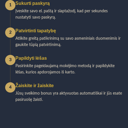
Sukurti paskyrą
1
Įveskite savo el. paštą ir slaptažodį, kad per sekundes
nustatyti savo paskyrą.
Patvirtinti tapatybę
2
Atlikite greitą patikrinimą su savo asmeniniais duomenimis ir
gaukite tūpią patvirtinimą.
Papildyti lėšas
3
Pasirinkite pageidaujamą mokėjimo metodą ir papildykite
lėšas, kurios apdorojamos iš karto.
Žaiskite ir žaiskite
4
Jūsų sveikimo bonus yra aktyvuotas automatiškai ir jūs esate
pasiruošę žaisti.