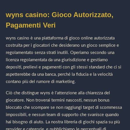
wyns casino: Gioco Autorizzato,
Pagamenti Veri
wyns casino è una piattaforma di gioco online autorizzata
costruita per i giocatori che desiderano un gioco semplice e
regolamentato senza strati inutili. Operiamo secondo una
licenza regolamentata da una giurisdizione e gestiamo
depositi, prelievi e pagamenti con gli stessi standard che ci si
aspetterebbe da una banca, perché la fiducia e la velocità
contano più del rumore di marketing.
Ciò che distingue wyns è l'attenzione alla chiarezza del
giocatore. Non troverai termini nascosti, nessun bonus
bloccato che scompare se non raggiungi target di scommessa
impossibili, e nessun team di supporto che svanisce quando
hai bisogno di aiuto. La nostra libreria di giochi spazia su più
provider e categorie, e pubblichiamo le percentuali di