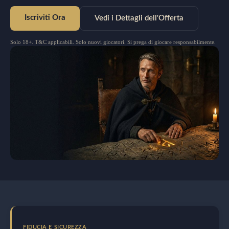
Iscriviti Ora
Vedi i Dettagli dell'Offerta
Solo 18+. T&C applicabili. Solo nuovi giocatori. Si prega di giocare responsabilmente.
FIDUCIA E SICUREZZA