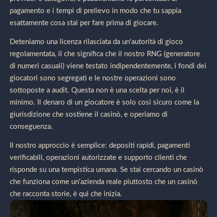
pagamento e i tempi di prelievo in modo che tu sappia
esattamente cosa stai per fare prima di giocare.
Deteniamo una licenza rilasciata da un'autorità di gioco
regolamentata, il che significa che il nostro RNG (generatore
di numeri casuali) viene testato indipendentemente, i fondi dei
giocatori sono segregati e le nostre operazioni sono
sottoposte a audit. Questa non è una scelta per noi, è il
minimo. Il denaro di un giocatore è solo così sicuro come la
giurisdizione che sostiene il casinò, e operiamo di
conseguenza.
Il nostro approccio è semplice: depositi rapidi, pagamenti
verificabili, operazioni autorizzate e supporto clienti che
risponde su una tempistica umana. Se stai cercando un casinò
che funziona come un'azienda reale piuttosto che un casinò
che racconta storie, è qui che inizia.