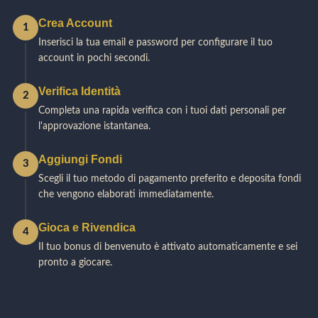
Crea Account
1
Inserisci la tua email e password per configurare il tuo
account in pochi secondi.
Verifica Identità
2
Completa una rapida verifica con i tuoi dati personali per
l'approvazione istantanea.
Aggiungi Fondi
3
Scegli il tuo metodo di pagamento preferito e deposita fondi
che vengono elaborati immediatamente.
Gioca e Rivendica
4
Il tuo bonus di benvenuto è attivato automaticamente e sei
pronto a giocare.