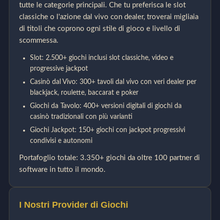
tutte le categorie principali. Che tu preferisca le slot
classiche o l'azione dal vivo con dealer, troverai migliaia
di titoli che coprono ogni stile di gioco e livello di
scommessa.
Slot: 2.500+ giochi inclusi slot classiche, video e
progressive jackpot
Casinò dal Vivo: 300+ tavoli dal vivo con veri dealer per
blackjack, roulette, baccarat e poker
Giochi da Tavolo: 400+ versioni digitali di giochi da
casinò tradizionali con più varianti
Giochi Jackpot: 150+ giochi con jackpot progressivi
condivisi e autonomi
Portafoglio totale: 3.350+ giochi da oltre 100 partner di
software in tutto il mondo.
I Nostri Provider di Giochi