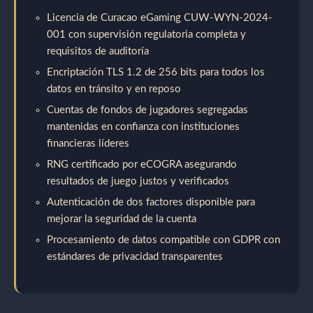
Licencia de Curacao eGaming CUW-WYN-2024-
001 con supervisión regulatoria completa y
requisitos de auditoría
Encriptación TLS 1.2 de 256 bits para todos los
datos en tránsito y en reposo
Cuentas de fondos de jugadores segregadas
mantenidas en confianza con instituciones
financieras líderes
RNG certificado por eCOGRA asegurando
resultados de juego justos y verificados
Autenticación de dos factores disponible para
mejorar la seguridad de la cuenta
Procesamiento de datos compatible con GDPR con
estándares de privacidad transparentes