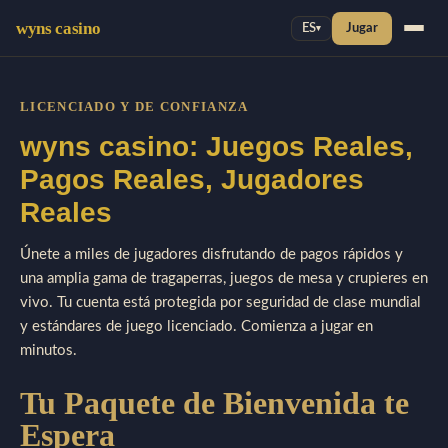
wyns casino
ES
Jugar
▾
Juegos
LICENCIADO Y DE CONFIANZA
Promociones
wyns casino: Juegos Reales,
Pagos Reales, Jugadores
Bonificaciones
Reales
Soporte
Únete a miles de jugadores disfrutando de pagos rápidos y
una amplia gama de tragaperras, juegos de mesa y crupieres en
vivo. Tu cuenta está protegida por seguridad de clase mundial
y estándares de juego licenciado. Comienza a jugar en
minutos.
Tu Paquete de Bienvenida te
Espera