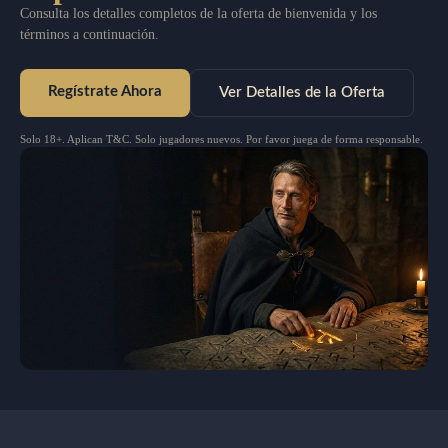
Consulta los detalles completos de la oferta de bienvenida y los
términos a continuación.
Regístrate Ahora
Ver Detalles de la Oferta
Solo 18+. Aplican T&C. Solo jugadores nuevos. Por favor juega de forma responsable.