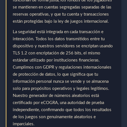
funcionan de forma justa, los fondos de los jugadores
se mantienen en cuentas segregadas separadas de las
reservas operativas, y que tu cuenta y transacciones
están protegidas bajo la ley de juegos internacional.
La seguridad está integrada en cada transacción e
interacción. Todos los datos transmitidos entre tu
dispositivo y nuestros servidores se encriptan usando
TLS 1.2 con encriptación de 256 bits, el mismo
estándar utilizado por instituciones financieras.
Cumplimos con GDPR y regulaciones internacionales
de protección de datos, lo que significa que tu
información personal nunca se vende y se almacena
solo para propósitos operativos y legales legítimos.
Nuestro generador de números aleatorios está
certificado por eCOGRA, una autoridad de prueba
independiente, confirmando que todos los resultados
de los juegos son genuinamente aleatorios e
imparciales.