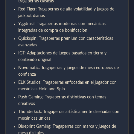
tragaperras clásicas
Red Tiger: Tragaperras de alta volatilidad y juegos de
jackpot diarios
Yggdrasil: Tragaperras modernas con mecánicas
integradas de compra de bonificación
Quickspin: Tragaperras premium con características
avanzadas
IGT: Adaptaciones de juegos basados en tierra y
contenido original
Novomatic: Tragaperras y juegos de mesa europeos de
confianza
ELK Studios: Tragaperras enfocadas en el jugador con
mecánicas Hold and Spin
Push Gaming: Tragaperras distintivas con temas
creativos
Thunderkick: Tragaperras artísticamente diseñadas con
mecánicas únicas
Blueprint Gaming: Tragaperras con marca y juegos de
mesa digitales