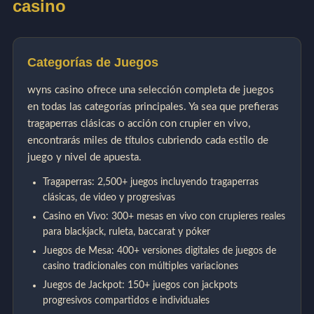
casino
Categorías de Juegos
wyns casino ofrece una selección completa de juegos
en todas las categorías principales. Ya sea que prefieras
tragaperras clásicas o acción con crupier en vivo,
encontrarás miles de títulos cubriendo cada estilo de
juego y nivel de apuesta.
Tragaperras: 2,500+ juegos incluyendo tragaperras
clásicas, de video y progresivas
Casino en Vivo: 300+ mesas en vivo con crupieres reales
para blackjack, ruleta, baccarat y póker
Juegos de Mesa: 400+ versiones digitales de juegos de
casino tradicionales con múltiples variaciones
Juegos de Jackpot: 150+ juegos con jackpots
progresivos compartidos e individuales