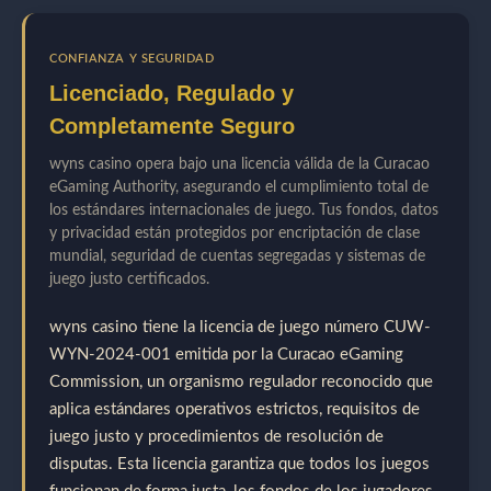
CONFIANZA Y SEGURIDAD
Licenciado, Regulado y
Completamente Seguro
wyns casino opera bajo una licencia válida de la Curacao
eGaming Authority, asegurando el cumplimiento total de
los estándares internacionales de juego. Tus fondos, datos
y privacidad están protegidos por encriptación de clase
mundial, seguridad de cuentas segregadas y sistemas de
juego justo certificados.
wyns casino tiene la licencia de juego número CUW-
WYN-2024-001 emitida por la Curacao eGaming
Commission, un organismo regulador reconocido que
aplica estándares operativos estrictos, requisitos de
juego justo y procedimientos de resolución de
disputas. Esta licencia garantiza que todos los juegos