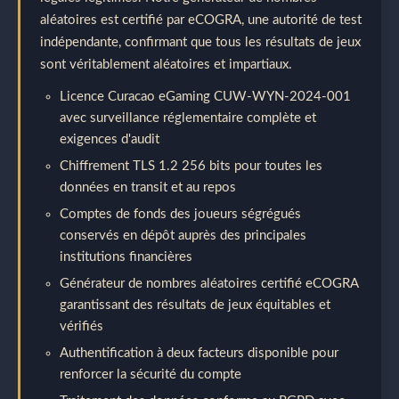
aléatoires est certifié par eCOGRA, une autorité de test
indépendante, confirmant que tous les résultats de jeux
sont véritablement aléatoires et impartiaux.
Licence Curacao eGaming CUW-WYN-2024-001
avec surveillance réglementaire complète et
exigences d'audit
Chiffrement TLS 1.2 256 bits pour toutes les
données en transit et au repos
Comptes de fonds des joueurs ségrégués
conservés en dépôt auprès des principales
institutions financières
Générateur de nombres aléatoires certifié eCOGRA
garantissant des résultats de jeux équitables et
vérifiés
Authentification à deux facteurs disponible pour
renforcer la sécurité du compte