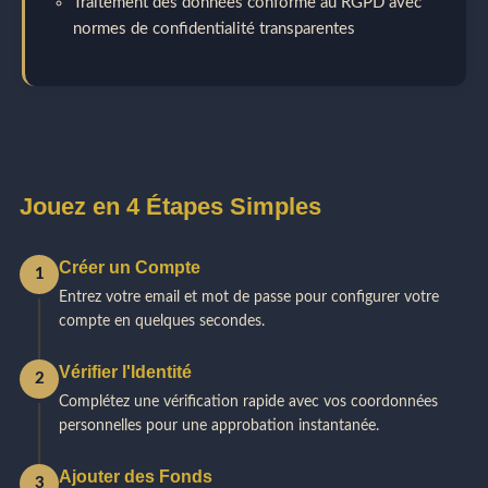
Traitement des données conforme au RGPD avec
normes de confidentialité transparentes
Jouez en 4 Étapes Simples
Créer un Compte
1
Entrez votre email et mot de passe pour configurer votre
compte en quelques secondes.
Vérifier l'Identité
2
Complétez une vérification rapide avec vos coordonnées
personnelles pour une approbation instantanée.
Ajouter des Fonds
3