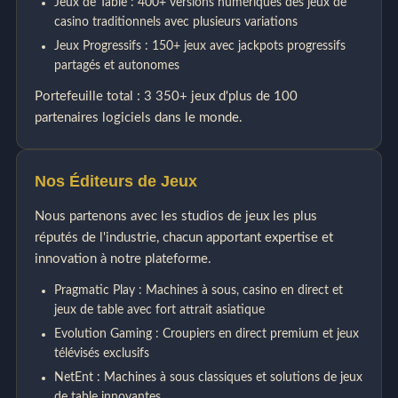
Jeux de Table : 400+ versions numériques des jeux de
casino traditionnels avec plusieurs variations
Jeux Progressifs : 150+ jeux avec jackpots progressifs
partagés et autonomes
Portefeuille total : 3 350+ jeux d'plus de 100
partenaires logiciels dans le monde.
Nos Éditeurs de Jeux
Nous partenons avec les studios de jeux les plus
réputés de l'industrie, chacun apportant expertise et
innovation à notre plateforme.
Pragmatic Play : Machines à sous, casino en direct et
jeux de table avec fort attrait asiatique
Evolution Gaming : Croupiers en direct premium et jeux
télévisés exclusifs
NetEnt : Machines à sous classiques et solutions de jeux
de table innovantes