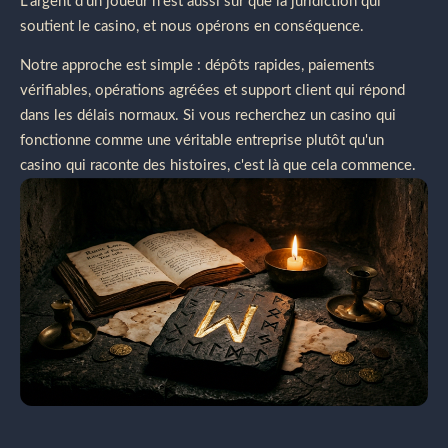
L'argent d'un joueur n'est aussi sûr que la juridiction qui
soutient le casino, et nous opérons en conséquence.
Notre approche est simple : dépôts rapides, paiements
vérifiables, opérations agréées et support client qui répond
dans les délais normaux. Si vous recherchez un casino qui
fonctionne comme une véritable entreprise plutôt qu'un
casino qui raconte des histoires, c'est là que cela commence.