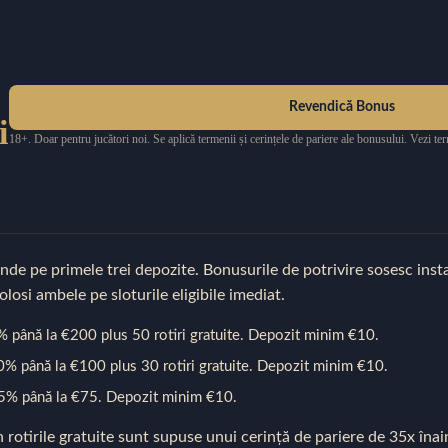
Revendică Bonus
i
18+. Doar pentru jucători noi. Se aplică termenii și cerințele de pariere ale bonusului. Vezi term
nde pe primele trei depozite. Bonusurile de potrivire sosesc insta
folosi ambele pe sloturile eligibile imediat.
 până la €200 plus 50 rotiri gratuite. Depozit minim €10.
0% până la €100 plus 30 rotiri gratuite. Depozit minim €10.
5% până la €75. Depozit minim €10.
n rotirile gratuite sunt supuse unui cerință de pariere de 35x înai