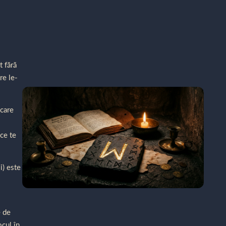
t fără
re le-
 care
 ce te
i) este
e de
ocul în