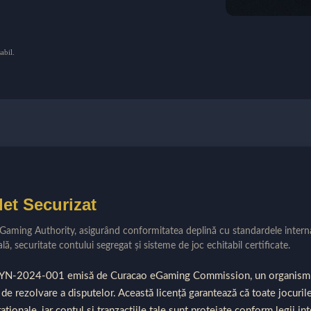
abil.
et Securizat
Gaming Authority, asigurând conformitatea deplină cu standardele internaț
ă, securitate contului segregat și sisteme de joc echitabil certificate.
YN-2024-001 emisă de Curacao eGaming Commission, un organism d
i de rezolvare a disputelor. Această licență garantează că toate jocuril
ționale, iar contul și tranzacțiile tale sunt protejate conform legii i