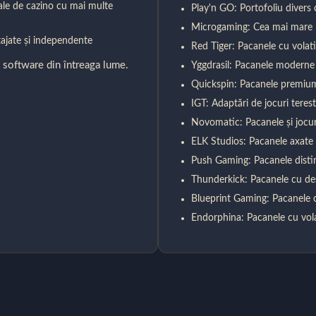
nale de cazino cu mai multe
Play'n GO: Portofoliu divers
Microgaming: Cea mai mare re
tajate și independente
Red Tiger: Pacanele cu volatili
e software din întreaga lume.
Yggdrasil: Pacanele moderne
Quickspin: Pacanele premium 
IGT: Adaptări de jocuri terest
Novomatic: Pacanele și jocu
ELK Studios: Pacanele axate
Push Gaming: Pacanele disti
Thunderkick: Pacanele cu des
Blueprint Gaming: Pacanele c
Endorphina: Pacanele cu volat