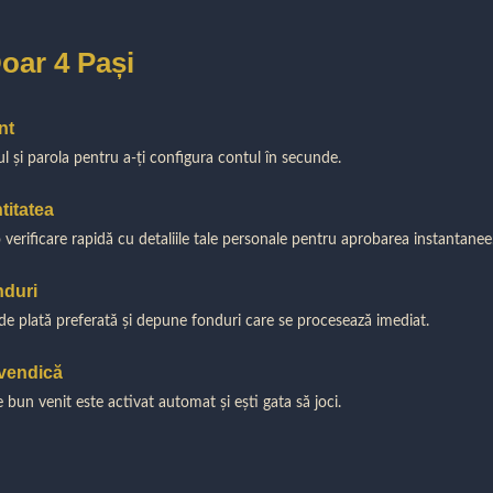
oar 4 Pași
nt
l și parola pentru a-ți configura contul în secunde.
ntitatea
verificare rapidă cu detaliile tale personale pentru aprobarea instantanee
duri
e plată preferată și depune fonduri care se procesează imediat.
vendică
bun venit este activat automat și ești gata să joci.