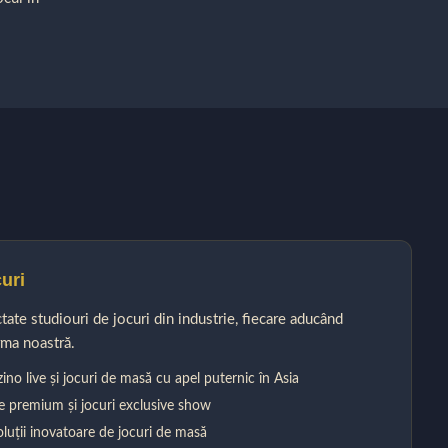
curi
ate studiouri de jocuri din industrie, fiecare aducând
rma noastră.
ino live și jocuri de masă cu apel puternic în Asia
e premium și jocuri exclusive show
oluții inovatoare de jocuri de masă