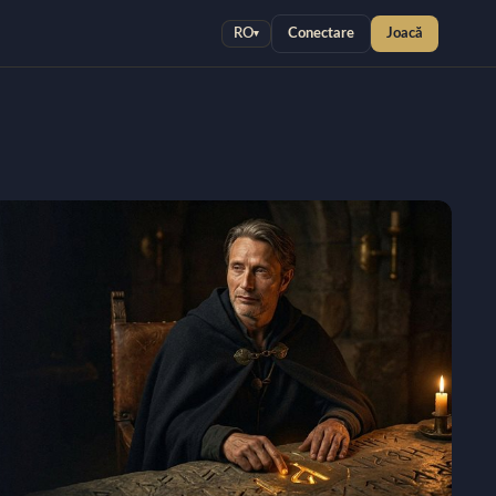
RO
Conectare
Joacă
▾