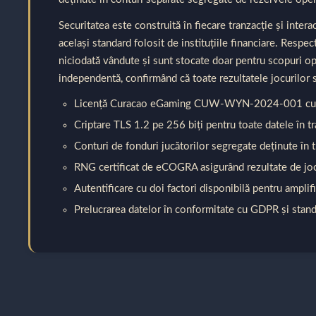
Securitatea este construită în fiecare tranzacție și inter
același standard folosit de instituțiile financiare. Resp
niciodată vândute și sunt stocate doar pentru scopuri op
independentă, confirmând că toate rezultatele jocurilor su
Licență Curacao eGaming CUW-WYN-2024-001 cu sup
Criptare TLS 1.2 pe 256 biți pentru toate datele în tr
Conturi de fonduri jucătorilor segregate deținute în tr
RNG certificat de eCOGRA asigurând rezultate de joc 
Autentificare cu doi factori disponibilă pentru amplifi
Prelucrarea datelor în conformitate cu GDPR și stand