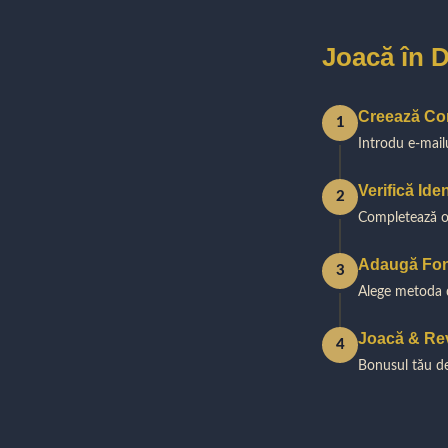
Joacă în D
Creează Co
1
Introdu e-mailu
Verifică Ide
2
Completează o 
Adaugă Fon
3
Alege metoda d
Joacă & Re
4
Bonusul tău de 