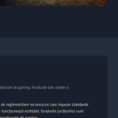
ionale de gaming. Fondurile tale, datele și
e reglementare recunoscut care impune standarde
e funcționează echitabil, fondurile jucătorilor sunt
nternaționale de gaming.